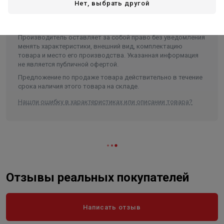
Колосник чугунный 400х150.
Нет, выбрать другой
Производитель оставляет за собой право без уведомления
менять характеристики, внешний вид, комплектацию
товара и место его производства. Указанная информация
не является публичной офертой.
Предложение по продаже товара действительно в течение
срока наличия этого товара на складе.
Нашли ошибку в характеристиках или описании товара?
Отзывы реальных покупателей
Написать отзыв