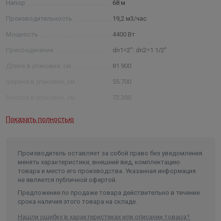
насосов, тепловой защитой и системой предотвращения
Напор
68 м
рикошета на запуске электронасоса (которая исключает
Производительность
19,2 м3/час
непрерывные ложные включения насоса при ограниченных по
времени и по расходу включениях воды).
Мощность
4400 Вт
Присоединение
dn1=2": dn2=1 1/2"
Длина в упаковке, см.
81.900
Ширина в упаковке, см.
55.700
Высота в упаковке, см.
72.300
Вес в упаковке, кг
82.000
Показать полностью
Высота
723
Длина
819
Производитель оставляет за собой право без уведомления
Ширина
557
менять характеристики, внешний вид, комплектацию
товара и место его производства. Указанная информация
Объем
0.32982
не является публичной офертой.
Предложение по продаже товара действительно в течение
срока наличия этого товара на складе.
Нашли ошибку в характеристиках или описании товара?