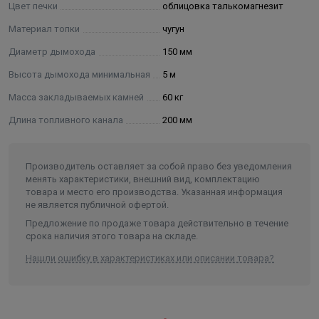
Цвет печки
облицовка талькомагнезит
зольный ящик (нерж.сталь)
герметик "Титан" до 1500С
Материал топки
чугун
гарантийный паспорт (руководство по эксплуатации)
Диаметр дымохода
150 мм
Высота дымохода минимальная
5 м
Масса закладываемых камней
60 кг
Длина топливного канала
200 мм
Производитель оставляет за собой право без уведомления
менять характеристики, внешний вид, комплектацию
товара и место его производства. Указанная информация
не является публичной офертой.
Предложение по продаже товара действительно в течение
срока наличия этого товара на складе.
Нашли ошибку в характеристиках или описании товара?