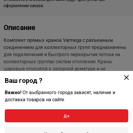
оформлении заказа.
Описание
Комплект прямых кранов Varmega с разъемным
соединением для коллекторных групп предназначены
для подключения и быстрого перекрытия потока на
коллекторных группах систем отопления. Краны
шаровые относятся к запорной арматуре и не
предназначены для регулирования потока. В комплект
Ваш город ?
входят два крана с красной и синей ручками. Кран с
красной ручкой устанавливается на линию подачи, а
Важно!
От выбранного города зависят, наличие и
кран с синей ручкой – на обратную линию.
доставка товаров на сайте.
Общие характеристики
Да
Материал корпуса: латунь никелированная
Материал уплотнений: EPDM + тефлон