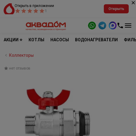
Открыть в приложении
Открыть
1
АКЦИИ ⭐
КОТЛЫ
НАСОСЫ
ВОДОНАГРЕВАТЕЛИ
ФИЛЬ
Коллекторы
нет отзывов