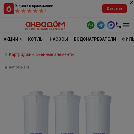
Открыть в приложении
Открыть
1
АКЦИИ ⭐
КОТЛЫ
НАСОСЫ
ВОДОНАГРЕВАТЕЛИ
ФИЛЬ
Картриджи и сменные элементы
нет отзывов