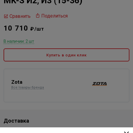
MK-S И2; И3 (15-36)
Поделиться
Сравнить
10 710
₽/шт
В наличии: 2 шт
Купить в один клик
Zota
Все товары бренда
Доставка
Стоимость и способы доставки будут доступны при