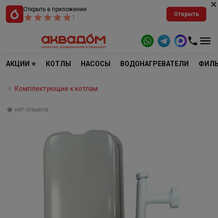
Открыть в приложении
Открыть
1
АКЦИИ ⭐
КОТЛЫ
НАСОСЫ
ВОДОНАГРЕВАТЕЛИ
ФИЛЬ
Комплектующие к котлам
нет отзывов