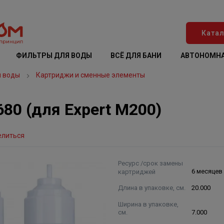
Катал
ФИЛЬТРЫ ДЛЯ ВОДЫ
ВСЁ ДЛЯ БАНИ
АВТОНОМНА
я воды
Картриджи и сменные элементы
80 (для Expert M200)
елиться
Ресурс /срок замены
картриджей
6 месяцев
Длина в упаковке, см.
20.000
Ширина в упаковке,
см.
7.000