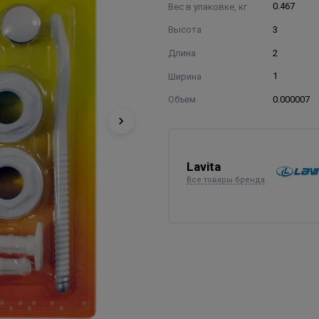
Вес в упаковке, кг
0.467
Высота
3
Длина
2
Ширина
1
Объем
0.000007
Lavita
Все товары бренда