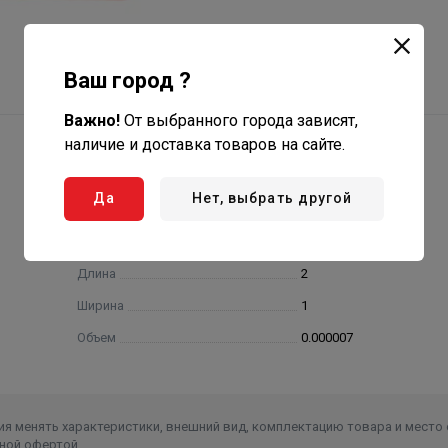
Ваш город ?
Важно!
От выбранного города зависят,
наличие и доставка товаров на сайте.
Да
Нет, выбрать другой
Высота
3
Длина
2
Ширина
1
Объем
0.000007
я менять характеристики, внешний вид, комплектацию товара и место 
ной офертой.