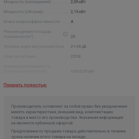
Мощность (охлаждение)
2,05 кВт
Мощность (обогрев)
2,15 кВт
Класс энергоэффективности
А
Рекомендуемая площадь
помещения (м²)
20
Уровень шума внутренний блок
21-34 дБ
Электропитание
220 В
Номинальная мощность
(охлаждение/обогрев)
0,63/0,59 кВт
Размеры внутреннего блока
Показать полностью
(ШхВхГ)
79х25,5х20 см
Размеры внешнего блока (ШхВхГ)
66х48,2х24 см
Размеры упаковки внутреннего
Производитель оставляет за собой право без уведомления
блока (ШхВхГ)
85х25,5х32,5 см
менять характеристики, внешний вид, комплектацию
товара и место его производства. Указанная информация
Размеры упаковки внешнего
не является публичной офертой.
блока (ШхВхГ)
78х53х31,5 см
Предложение по продаже товара действительно в течение
Вес нетто/брутто внутреннего
срока наличия этого товара на складе.