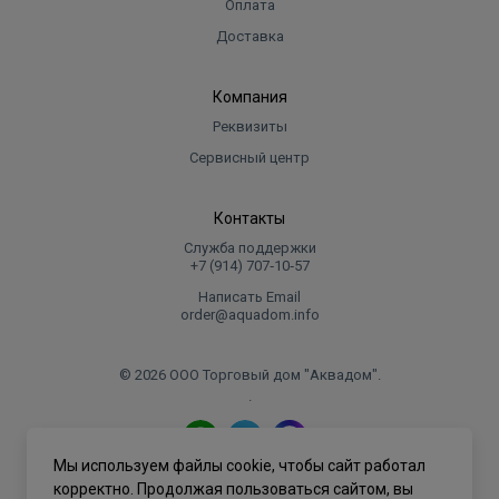
Оплата
официальному дилеру производителя.
Доставка
используйте кондиционер только по назначению,
указанному в данной инструкции.
Компания
не храните бензин и другие летучие и
легковоспламеняющиеся жидкости вблизи
Реквизиты
кондиционера — это очень опасно!
Сервисный центр
позаботьтесь, чтобы шум и горячий воздух от
наружного блока не мешали соседям.
Контакты
кондиционер не дает притока свежего воздуха!
Служба поддержки
Чаще проветривайте помещение, особенно если в
+7 (914) 707‑10‑57
помещении работают приборы на жидком
Написать Email
топливе, которые снижают
order@aquadom.info
количество кислорода в воздухе.
© 2026 ООО Торговый дом "Аквадом".
Особенности
.
● Энергоэффективность класса А;
● Японские технологии;
● Низкий уровень шума;
Мы используем файлы cookie, чтобы сайт работал
Политика конфиденциальности
корректно. Продолжая пользоваться сайтом, вы
● Встроенный ионизатор воздуха;