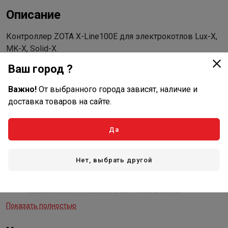
Описание
Контроллер ZOTA X-Line100E для электрокотлов Lux-X,
MK-X, Solid-X.
Ваш город ?
Преимущества и особенности изделия:
Важно!
От выбранного города зависят, наличие и
стабилизация напряжения цепей управления от
доставка товаров на сайте.
95В до 277В;
управление до 9-ти ступеней мощности;
PID регулирование мощности;
Да
датчик давления;
управление циркуляционным насосом;
Нет, выбрать другой
управление клапаном приоритета бойлера ГВС;
встроенный хронотермостат;
возможность подключения комнатного
термостата и управления по «сухому контакту» или
Показать полностью
цифровой шине OpenTherm;
встроенная цифровая шина OpenTherm.