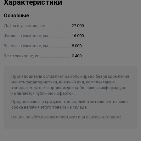
Характеристики
Контроллер представляет собой устройство,
Основные
предназначенное для управления работой
Длина в упаковке, см.
27.000
электрических котлов за счет управления и контроля:
Ширина в упаковке, см.
16.000
девятью ступенями мощности;
Высота в упаковке, см.
8.000
температуры теплоносителя в котле;
давления в системе;
Вес в упаковке, кг
0.400
состояния (перегрева) силовых реле;
перегрева теплоносителя;
Производитель оставляет за собой право без уведомления
наличия необходимого рабочего давления в
менять характеристики, внешний вид, комплектацию
системе отопления.
товара и место его производства. Указанная информация
не является публичной офертой.
Контроллер может управлять работой
Предложение по продаже товара действительно в течение
срока наличия этого товара на складе.
нагревательных элементов (ТЭН);
Нашли ошибку в характеристиках или описании товара?
переключающего трехходового клапана бойлера
ГВС;
циркуляционным насосом.