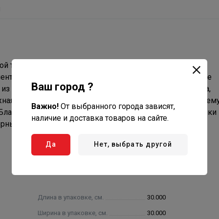
ы
ой трубы термо. Защищает слой изоляции от попадания
нтом для изделий зонт моно и дефлектор моно, а также
Ваш город ?
 из внутренней трубы, наружного участка трубы и конуса,
ая и внутренняя труба конуса соответствуют внутреннему
Важно!
От выбранного города зависят,
Благодаря смыканию внутренней трубы и верхней кромки
наличие и доставка товаров на сайте.
ерных осадков к утеплителю.
Да
Нет, выбрать другой
Длина в упаковке, см.
30.000
Ширина в упаковке, см.
30.000