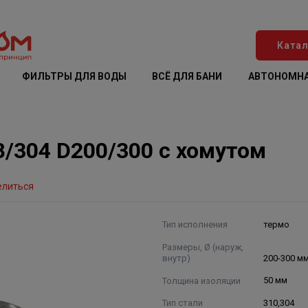
Катал
ФИЛЬТРЫ ДЛЯ ВОДЫ
ВСЁ ДЛЯ БАНИ
АВТОНОМНА
8/304 D200/300 с хомутом
елиться
Тип исполнения
термо
Размеры, Ø (наруж,
внутр)
200-300 м
Толщина изоляции
50 мм
Тип стали
310,304