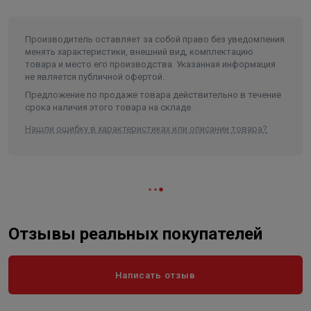
площади теплоотдачи. Пониженная на 15% температура
элемента и корпуса гарантирует мягкое и комфортное
Производитель оставляет за собой право без уведомления
тепло.Ресурс нагревательного элемента Hedgehog 25
менять характеристики, внешний вид, комплектацию
лет!Система очистки воздуха BIO Filter System
товара и место его производства. Указанная информация
представлена четырьмя фильтрами: угольным,
не является публичной офертой.
катехиновым, фильтром с антисептическим эффектом.
Предложение по продаже товара действительно в течение
срока наличия этого товара на складе.
Аэродинамическая система Intelligent Air Dynamic
усиливает направленный конвективный поток на 37%,
Нашли ошибку в характеристиках или описании товара?
что обеспечивает самый быстрый нагрев помещения.
Воздухозаборник HD обладает увеличенной площадью
для забора и обогрева входящего воздуха.
Запатентованная инверторная технология представлена
в блоке Transformer Digital Inverter. Это инновационная
Отзывы реальных покупателей
схема питания прибора плавно изменяет мощность
нагревательного элемента в зависимости от разницы
Написать отзыв
между фактической и заданной температурой в
помещении. При необходимости конвектор быстро
доводит температуру до установленной пользователем.