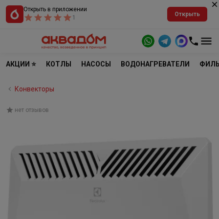
Открыть в приложении
Открыть
1
АКЦИИ ⭐
КОТЛЫ
НАСОСЫ
ВОДОНАГРЕВАТЕЛИ
ФИЛЬ
Конвекторы
нет отзывов