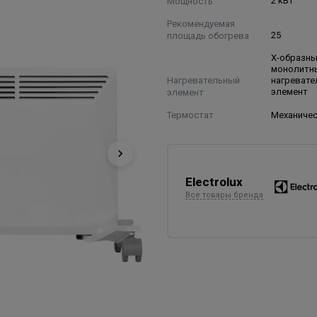
Мощность
2 кВт
Рекомендуемая
площадь обогрева
25
Х-образн
монолитн
Нагревательный
нагреват
элемент
элемент
Термостат
Механиче
Electrolux
Все товары бренда