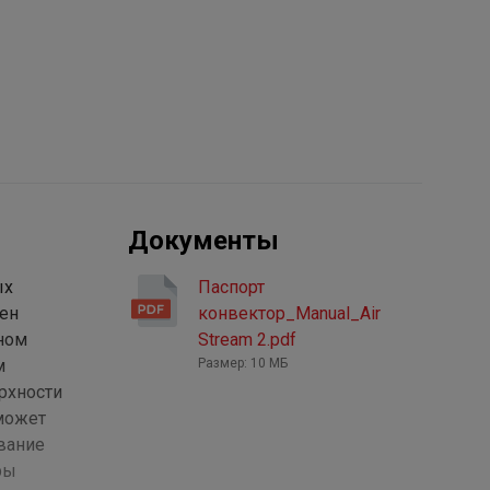
Документы
ых
Паспорт
ен
конвектор_Manual_Air
ном
Stream 2.pdf
м
Размер: 10 МБ
рхности
 может
вание
ры