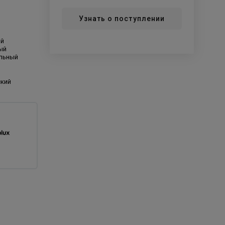
Узнать о поступлении
ый
ый
ельный
ский