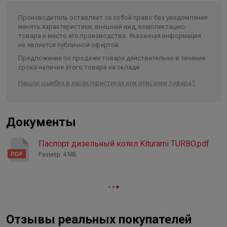
Потребляемая мощность
160 Вт
Производитель оставляет за собой право без уведомления
Максимальная температура
нагрева воды
80 °C
менять характеристики, внешний вид, комплектацию
Функция самодиагностики
товара и место его производства. Указанная информация
Диаметр патрубка дымохода
80
не является публичной офертой.
Предложение по продаже товара действительно в течение
Присоединительные размеры
3/4", 1/2"
В случае неисправности мигает контрольная лампочка,
срока наличия этого товара на складе.
и на дисплее комнатного пульта управления
Нашли ошибку в характеристиках или описании товара?
отображается код ошибки. Это позволяет легко
установить причину нештатной ситуации.
Документы
Топливный насос Danfoss (Дания)
Паспорт дизельный котел Kiturami TURBO.pdf
Размер: 4 МБ
Шестеренчатый топливный насос Danfoss в котлах
Turbo-21/30 обеспечивает стабильную подачу топлива
из емкости даже на большом расстоянии от котла.
Отзывы реальных покупателей
Встроенная турбоциклонная горелка