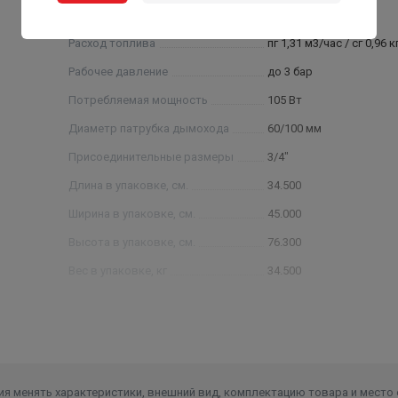
Расход топлива
пг 1,31 м3/час / сг 0,96 к
Рабочее давление
до 3 бар
Потребляемая мощность
105 Вт
Диаметр патрубка дымохода
60/100 мм
Присоединительные размеры
3/4"
Длина в упаковке, см.
34.500
Ширина в упаковке, см.
45.000
Высота в упаковке, см.
76.300
Вес в упаковке, кг
34.500
я менять характеристики, внешний вид, комплектацию товара и место 