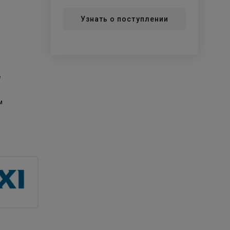
Узнать о поступлении
й
е
м