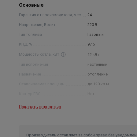
Основные
Гарантия от производителя, мес.
24
Напряжение, Вольт
220 В
Тип топлива
Газовый
КПД, %
97,6
Мощность котла, кВт
12 кВт
Тип исполнения
настенный
Назначение
отопление
Отапливаемая площадь
до 120 кв.м
Контур ГВС
Нет
Вид топлива
газ
Показать полностью
Производитель оставляет за собой право без уведомлени