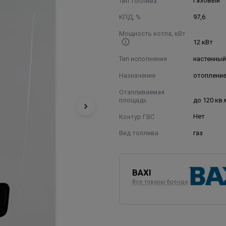
Тип топлива
Газовый
КПД, %
97,6
Мощность котла, кВт
12 кВт
Тип исполнения
настенны
Назначение
отоплени
Отапливаемая
площадь
до 120 кв.
Контур ГВС
Нет
Вид топлива
газ
BAXI
Все товары бренда