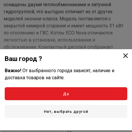
оснащены двумя теплообменниками и латунной
гидрогруппой, что выгодно отличает их от других
моделей эконом-класса. Модель поставляется с
закрытой камерой сгорания и имеет мощность 31 кВт
по отоплению и ГВС. Котлы ECO Nova отличаются
легкостью в установке, использовании и
обслуживании. Компактный дисплей отображает
температуру и устанавливаемые параметры.
Ваш город ?
ГАЗОВАЯ СИСТЕМА
Важно!
От выбранного города зависят, наличие и
доставка товаров на сайте.
Непрерывная электронная модуляция пламени в
режимах отопления и ГВС;
Плавное электронное зажигание;
Да
Показать полностью
Котлы адаптированы к российским условиям.
Устойчиво работают при понижении входного
Характеристики
Нет, выбрать другой
давления природного газа до 5 мбар;
Рассекатели пламени на горелке изготовлены из
Основные
нержавеющей стали;