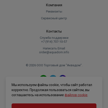
Компания
системы удаленного управления через интернет.
Реквизиты
Сервисный центр
УСТРОЙСТВА КОНТРОЛЯ И БЕЗОПАСНОСТИ
Широкий жидкокристаллический дисплей с
Контакты
кнопочным управлением;
Служба поддержки
+7 (914) 707‑10‑57
Электронная система самодиагностики;
Возможность вывода сигнала о блокировке котла
Написать Email
order@aquadom.info
на пульт диспетчера;
Ионизационный контроль пламени;
Система защиты от блокировки насоса
© 2026 ООО Торговый дом "Аквадом".
.
(включается автоматически каждые 24 ч);
Система защиты от блокировки трехходового
клапана (включается автоматически каждые 24 ч);
Мы используем файлы cookie, чтобы сайт работал
Политика конфиденциальности
Защитный термостат от перегрева теплоносителя
корректно. Продолжая пользоваться сайтом, вы
в первичном теплообменнике;
соглашаетесь на использование
файлов cookie
.
Датчик тяги пневмореле для контроля за
безопасным удалением продуктов сгорания;