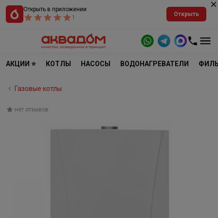
Открыть в приложении
Открыть
1
АКЦИИ ⭐
КОТЛЫ
НАСОСЫ
ВОДОНАГРЕВАТЕЛИ
ФИЛЬ
Газовые котлы
нет отзывов