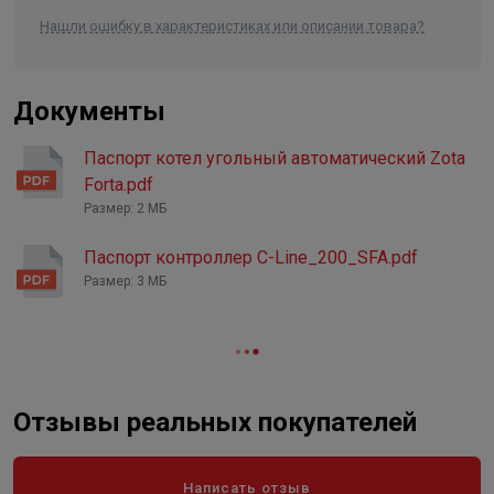
Контроль горения
Нашли ошибку в характеристиках или описании товара?
Автоматический
Установка ТЭНа
Да
Высота дымоходной трубы, м
6
Документы
Диаметр дымохода, мм
120
Паспорт котел угольный автоматический Zota
Forta.pdf
Размер: 2 МБ
Паспорт контроллер C-Line_200_SFA.pdf
Размер: 3 МБ
Отзывы реальных покупателей
Написать отзыв