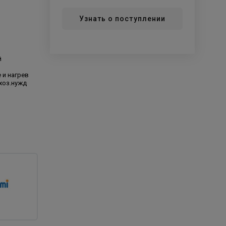
Узнать о поступлении
й
 и нагрев
хоз.нужд