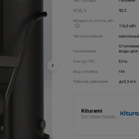
Тип топлива
Газовый
КПД, %
92,5
Мощность котла, кВт
116,3 кВт
Тип исполнения
напольны
Отопление
Назначение
воды для 
Контур ГВС
Есть
Вид топлива
газ
Рабочее давление
до3,5 кгс
Kiturami
Все товары бренда