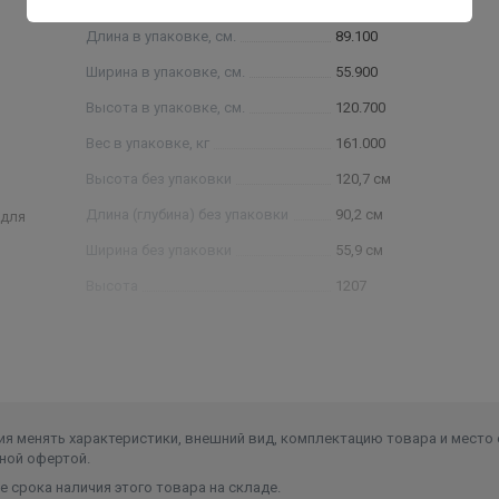
Присоединительные размеры
2"
Длина в упаковке, см.
89.100
Ширина в упаковке, см.
55.900
Высота в упаковке, см.
120.700
Вес в упаковке, кг
161.000
Высота без упаковки
120,7 см
Длина (глубина) без упаковки
90,2 см
 для
Ширина без упаковки
55,9 см
Высота
1207
Длина
891
Ширина
559
Объем
0.601169
я менять характеристики, внешний вид, комплектацию товара и место 
ной офертой.
 срока наличия этого товара на складе.