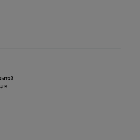
рытой
для