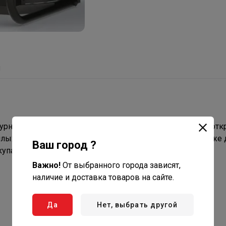
ы
урный с принудительной циркуляцией теплоносителя с отк
илых и неопасных производственных помещений, а так же 
Ваш город ?
пания, стирки, мытья посуды и т.п.).
Важно!
От выбранного города зависят,
наличие и доставка товаров на сайте.
Да
Нет, выбрать другой