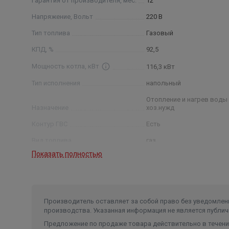
Гарантия от производителя, мес.
12
Напряжение, Вольт
220 В
Тип топлива
Газовый
КПД, %
92,5
Мощность котла, кВт
116,3 кВт
Тип исполнения
напольный
Отопление и нагрев воды
Назначение
хоз.нужд
Контур ГВС
Есть
Вид топлива
газ
Показать полностью
Рабочее давление
до3,5 кгс
Потребляемая мощность
335 Вт
Максимальная температура
нагрева воды
85 °C
Производитель оставляет за собой право без уведомлени
производства. Указанная информация не является публич
Диаметр патрубка дымохода
125 мм
Предложение по продаже товара действительно в течение