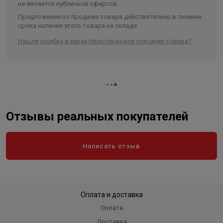
газораспределения;
не является публичной офертой.
Мощность котла, кВт
15
сверхпрочная конструкции водяной рубашки, легко
Предложение по продаже товара действительно в течение
выдерживающей избыточное давление до 3 атмосфер;
Мощность котла, кВт
15
срока наличия этого товара на складе.
​возможность дополнительной установки Комплект «ТЭНБ 2"».
Присоеденительные размеры, "
Нашли ошибку в характеристиках или описании товара?
(дюйм)
1 1/2
Контроль горения
Автоматический
Установка ТЭНа
Да
Высота дымоходной трубы, м
5
Диаметр дымохода, мм
150
Отзывы реальных покупателей
Пересохранить товары
0
Длина, см.
100
Написать отзыв
Ширина, см.
66
Высота, см.
132
Вес, кг
240
Оплата и доставка
Оплата
Длина в упаковке, см.
85.000
Доставка