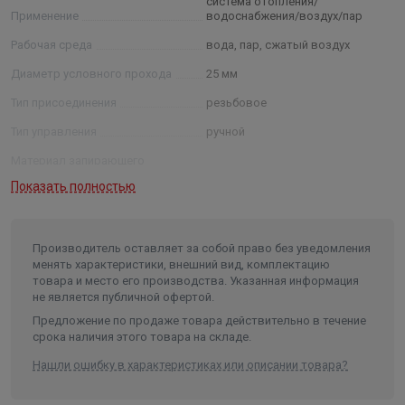
система отопления/
Применение
водоснабжения/воздух/пар
Рабочая среда
вода, пар, сжатый воздух
Диаметр условного прохода
25 мм
Тип присоединения
резьбовое
Тип управления
ручной
Материал запирающего
элемента
латунь
Показать полностью
Материал седлового уплотнения
PTFE
Рабочее давление
4 МПа
Производитель оставляет за собой право без уведомления
Рабочая температура
до 110˚С
менять характеристики, внешний вид, комплектацию
товара и место его производства. Указанная информация
Максимальная пропускная
не является публичной офертой.
способность
70 м³/ч
Предложение по продаже товара действительно в течение
Длина в упаковке, см.
8.000
срока наличия этого товара на складе.
Ширина в упаковке, см.
7.000
Нашли ошибку в характеристиках или описании товара?
Высота в упаковке, см.
8.000