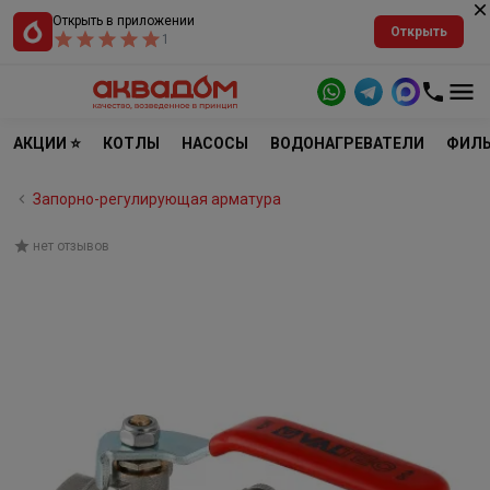
Открыть в приложении
Открыть
1
АКЦИИ ⭐
КОТЛЫ
НАСОСЫ
ВОДОНАГРЕВАТЕЛИ
ФИЛЬ
Запорно-регулирующая арматура
нет отзывов