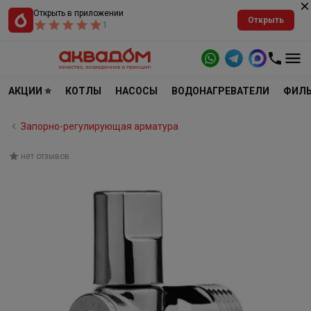
Открыть в приложении
Открыть
1
АКЦИИ ⭐
КОТЛЫ
НАСОСЫ
ВОДОНАГРЕВАТЕЛИ
ФИЛЬ
Запорно-регулирующая арматура
нет отзывов