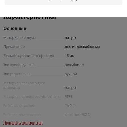
Показать полностью
Характеристики
Основные
Материал корпуса
латунь
Применение
для водоснабжения
Диаметр условного прохода
15 мм
Тип присоединения
резьбовое
Тип управления
ручной
Материал запирающего
элемента
латунь
Материал седлового уплотнения
PTFE
Рабочее давление
16 бар
Рабочая температура
от +1 до +90⁰С
Показать полностью