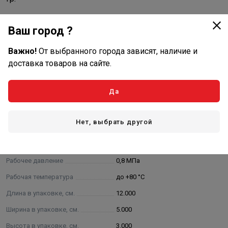
Ваш город ?
Важно!
От выбранного города зависят, наличие и
доставка товаров на сайте.
Характеристики
Да
Основные
Диаметр условного прохода
15 мм
Нет, выбрать другой
Тип присоединения
резьбовое
Тип управления
ручной
Рабочее давление
0,8 МПа
Рабочая температура
до +80 °С
Длина в упаковке, см.
12.000
Ширина в упаковке, см.
5.000
Высота в упаковке, см.
3.000