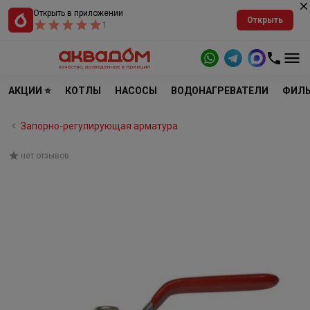
Открыть в приложении
Открыть
1
АКЦИИ ⭐
КОТЛЫ
НАСОСЫ
ВОДОНАГРЕВАТЕЛИ
ФИЛЬ
Запорно-регулирующая арматура
нет отзывов