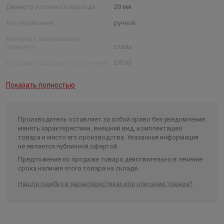
Диаметр условного прохода
20 мм
Тип управления
ручной
Материал запирающего
элемента
сталь
Материал седлового уплотнения
EPDM
Рабочее давление
1,6-4 МПа
Показать полностью
Рабочая температура
от -40˚С до +200˚С
Максимальная пропускная
способность
15 м³/ч
Производитель оставляет за собой право без уведомления
менять характеристики, внешний вид, комплектацию
Длина в упаковке, см.
27.000
товара и место его производства. Указанная информация
не является публичной офертой.
Ширина в упаковке, см.
5.000
Предложение по продаже товара действительно в течение
Высота в упаковке, см.
12.000
срока наличия этого товара на складе.
Вес в упаковке, кг
1.000
Нашли ошибку в характеристиках или описании товара?