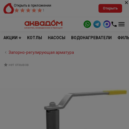
Открыть в приложении
Открыть
1
АКЦИИ ⭐
КОТЛЫ
НАСОСЫ
ВОДОНАГРЕВАТЕЛИ
ФИЛЬ
Запорно-регулирующая арматура
нет отзывов