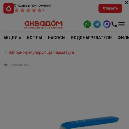
Открыть в приложении
Открыть
1
АКЦИИ ⭐
КОТЛЫ
НАСОСЫ
ВОДОНАГРЕВАТЕЛИ
ФИЛЬ
Запорно-регулирующая арматура
нет отзывов