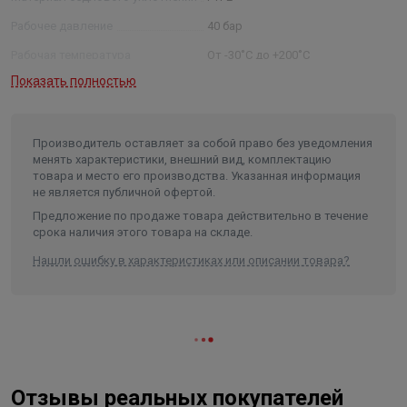
Рабочее давление
40 бар
Рабочая температура
От -30˚С до +200˚С
Показать полностью
Максимальная пропускная
способность
13,2 м³/ч
Длина в упаковке, см.
5
Производитель оставляет за собой право без уведомления
Ширина в упаковке, см.
4
менять характеристики, внешний вид, комплектацию
товара и место его производства. Указанная информация
Высота в упаковке, см.
4
не является публичной офертой.
Вес в упаковке, кг
0.15
Предложение по продаже товара действительно в течение
срока наличия этого товара на складе.
Нашли ошибку в характеристиках или описании товара?
Отзывы реальных покупателей