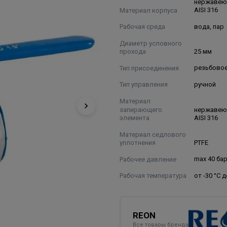
нержавею
Материал корпуса
AISI 316
Рабочая среда
вода, пар
Диаметр условного
прохода
25 мм
Тип присоединения
резьбово
Тип управления
ручной
Материал
запирающего
нержавею
элемента
AISI 316
Материал седлового
уплотнения
PTFE
Рабочее давление
max 40 ба
Рабочая температура
от -30 °C 
REON
Все товары бренда