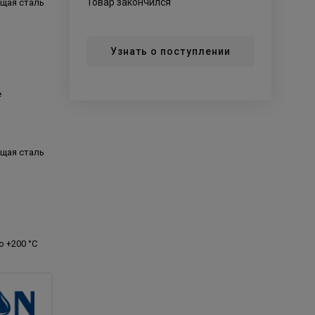
Товар закончился
щая сталь
Узнать о поступлении
е
щая сталь
р
до +200 °C