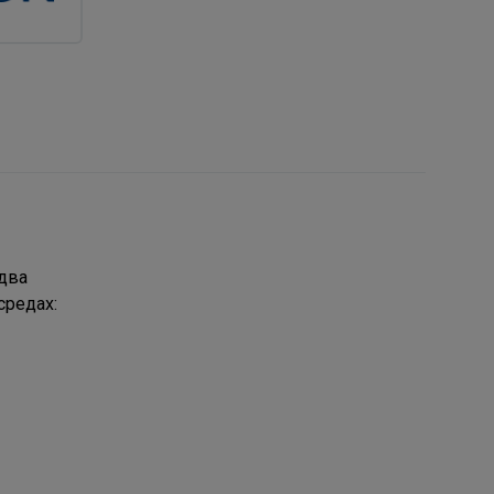
два
средах: