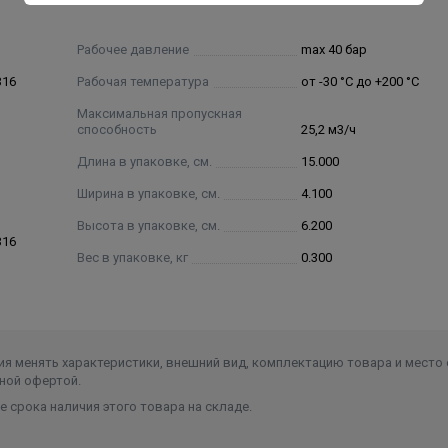
Рабочее давление
max 40 бар
316
Рабочая температура
от -30 °C до +200 °C
Максимальная пропускная
способность
25,2 м3/ч
Длина в упаковке, см.
15.000
Ширина в упаковке, см.
4.100
Высота в упаковке, см.
6.200
316
Вес в упаковке, кг
0.300
я менять характеристики, внешний вид, комплектацию товара и место 
ной офертой.
 срока наличия этого товара на складе.