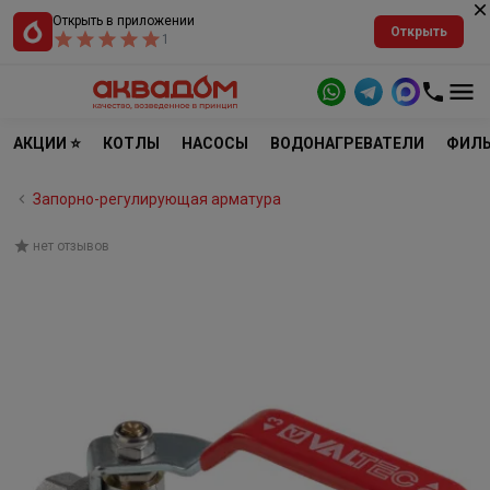
Открыть в приложении
Открыть
1
АКЦИИ ⭐
КОТЛЫ
НАСОСЫ
ВОДОНАГРЕВАТЕЛИ
ФИЛЬ
Запорно-регулирующая арматура
нет отзывов