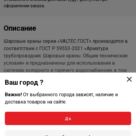
оформлении заказа.
Описание
Шаровые краны серии «VALTEC ГОСТ» производятся в
соответствии с ГОСТ Р 59553-2021 «Арматура
трубопроводная. Шаровые краны. Общие технические
условия» и предназначены для использования в
системах холодного и горячего водоснабжения, в том
числе хозяйственно-питьевого, водяного и парового
Ваш город ?
отопления, а также на технологических трубопроводах,
транспортирующих жидкости и газы (группы 2 по ТР ТС
Важно!
От выбранного города зависят, наличие и
032/2013), неагрессивные к материалам изделий.
доставка товаров на сайте.
Краны рассчитаны на эксплуатацию в системах с
Да
температурой рабочей среды от –20 до +150 °С.
Номинальное давление – 40 бар (принимается за
рабочее при рабочей температуре не выше 30 °С). Срок