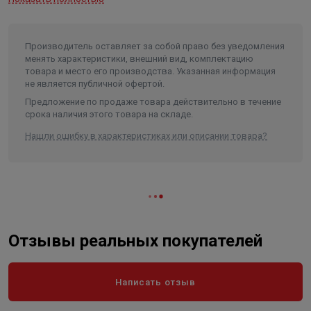
элемента
латунь
Материал седлового уплотнения
EPDM
Рабочее давление
40 бар
Производитель оставляет за собой право без уведомления
менять характеристики, внешний вид, комплектацию
Рабочая температура
от -20 °C до +150 °C
товара и место его производства. Указанная информация
не является публичной офертой.
Максимальная пропускная
способность
17,7 м³/ч
Предложение по продаже товара действительно в течение
срока наличия этого товара на складе.
Длина в упаковке, см.
12.000
Нашли ошибку в характеристиках или описании товара?
Ширина в упаковке, см.
3.000
Высота в упаковке, см.
2.000
Вес в упаковке, кг
0.850
Отзывы реальных покупателей
Написать отзыв