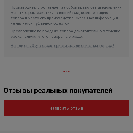
Ширина
127
Производитель оставляет за собой право без уведомления
менять характеристики, внешний вид, комплектацию
Объем
0.012736
товара и место его производства. Указанная информация
не является публичной офертой.
Предложение по продаже товара действительно в течение
срока наличия этого товара на складе.
Нашли ошибку в характеристиках или описании товара?
Отзывы реальных покупателей
Написать отзыв