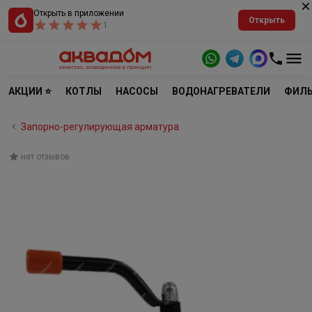
Открыть в приложении
Открыть
1
АКЦИИ ⭐
КОТЛЫ
НАСОСЫ
ВОДОНАГРЕВАТЕЛИ
ФИЛЬ
Запорно-регулирующая арматура
нет отзывов