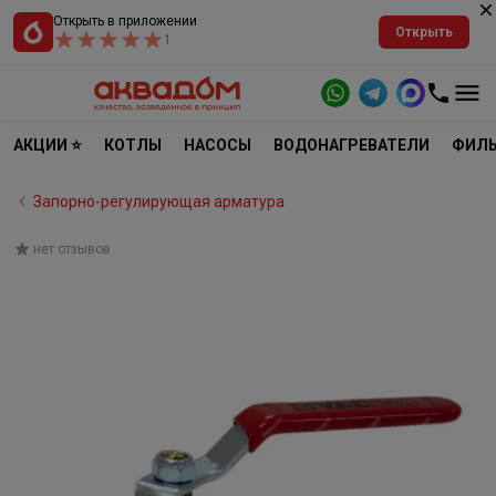
Открыть в приложении
Открыть
1
АКЦИИ ⭐
КОТЛЫ
НАСОСЫ
ВОДОНАГРЕВАТЕЛИ
ФИЛЬ
Запорно-регулирующая арматура
нет отзывов