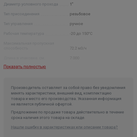
Диаметр условного прохода
1"
Тип присоединения
резьбовое
Тип управления
ручное
Рабочая температура
-20 до 150°С
Максимальная пропускная
способность
72.2 м3/ч
Длина в упаковке, см.
7.000
Показать полностью
Ширина в упаковке, см.
4.500
Высота в упаковке, см.
7.000
Вес в упаковке, кг
0.428
Производитель оставляет за собой право без уведомления
менять характеристики, внешний вид, комплектацию
Объем
0.000781
товара и место его производства. Указанная информация
не является публичной офертой.
Предложение по продаже товара действительно в течение
срока наличия этого товара на складе.
Нашли ошибку в характеристиках или описании товара?