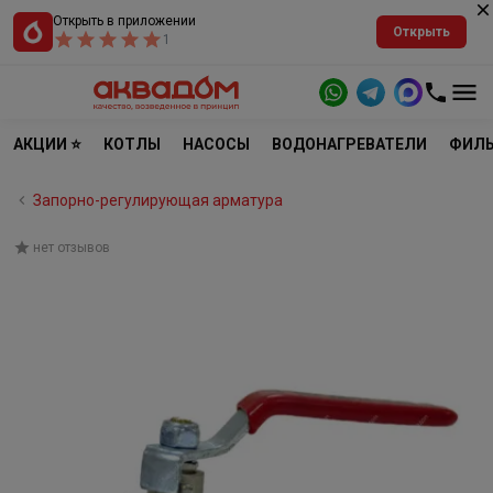
Открыть в приложении
Открыть
1
АКЦИИ ⭐
КОТЛЫ
НАСОСЫ
ВОДОНАГРЕВАТЕЛИ
ФИЛЬ
Запорно-регулирующая арматура
нет отзывов