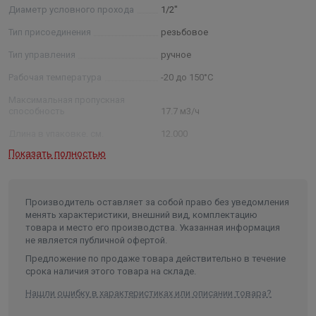
Диаметр условного прохода
1/2"
Тип присоединения
резьбовое
Тип управления
ручное
Рабочая температура
-20 до 150°С
Максимальная пропускная
способность
17.7 м3/ч
Длина в упаковке, см.
12.000
Показать полностью
Ширина в упаковке, см.
3.000
Высота в упаковке, см.
6.000
Вес в упаковке, кг
0.180
Производитель оставляет за собой право без уведомления
менять характеристики, внешний вид, комплектацию
Объем
0.00002
товара и место его производства. Указанная информация
не является публичной офертой.
Предложение по продаже товара действительно в течение
срока наличия этого товара на складе.
Нашли ошибку в характеристиках или описании товара?