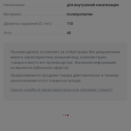
образования засоров. За счёт этого система работает
Назначение
для внутренней канализации
стабильнее и требует меньше обслуживания.
Материал
полипропилен
Надёжные уплотнительные элементы гарантируют
Диаметр наружний (D, mm)
110
герметичность соединений и предотвращают протечки
при корректной установке. Монтаж крестовины
Угол
45
выполняется быстро и не требует сложных
инструментов благодаря стандартному раструбному
Производитель оставляет за собой право без уведомления
соединению.
менять характеристики, внешний вид, комплектацию
товара и место его производства. Указанная информация
не является публичной офертой.
Предложение по продаже товара действительно в течение
срока наличия этого товара на складе.
Нашли ошибку в характеристиках или описании товара?