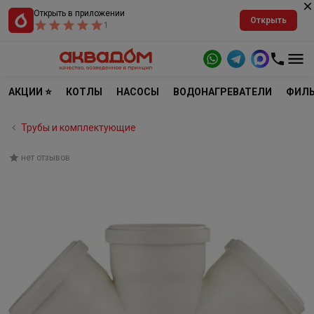
Открыть в приложении
Открыть
1
АКЦИИ ⭐
КОТЛЫ
НАСОСЫ
ВОДОНАГРЕВАТЕЛИ
ФИЛЬ
Трубы и комплектующие
нет отзывов