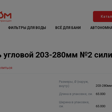
Катал
ФИЛЬТРЫ ДЛЯ ВОДЫ
ВСЁ ДЛЯ БАНИ
АВТОНОМНА
 угловой 203-280мм №2 сили
елиться
Размеры, Ø (наруж,
внутр)
203-280мм
Длина в упаковке, см.
65.000
Ширина в упаковке,
см.
65.000