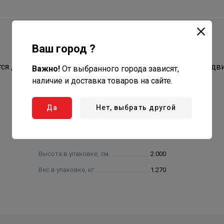
ы
Ваш город ?
ся для герметизации крыши в месте выхода из неё сэндв
Важно!
От выбранного города зависят,
наличие и доставка товаров на сайте.
Да
Нет, выбрать другой
Высота в упаковке, см.
2.000
Вес в упаковке, кг
1.270