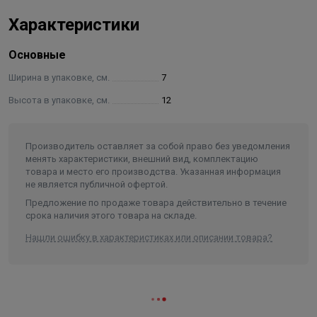
бытовых моющих средств;
Быстро сохнет;
Характеристики
Устойчив к воздействию солнца, атмосферных
осадков, перепадов температур;
Основные
Подчеркивает естественную структуру дерева,
Ширина в упаковке, см.
7
продлевает срок службы древесины;
Высота в упаковке, см.
12
Однокомпонентный, не имеет резкого запаха.
Состав:
алкидно-уретановая смола, растворитель,
Производитель оставляет за собой право без уведомления
сиккатив, добавки целевого назначения.
менять характеристики, внешний вид, комплектацию
Время высыхания:
не более 4 часов (каждого слоя);
товара и место его производства. Указанная информация
начало эксплуатации покрытия в щадящем режиме –
не является публичной офертой.
через 24 часа; полная физическая и химическая
Предложение по продаже товара действительно в течение
срока наличия этого товара на складе.
прочность покрытия достигается через 7 суток.
Фасовка:
0,7 кг (0,8 л).
Нашли ошибку в характеристиках или описании товара?
Хранение:
24 месяца.
Цветовая гамма:
прозрачный лак - матовый
Расход:
при нанесении в один слой – 1 л на
поверхность площадью от 12 до 14 м².