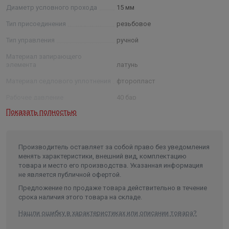
Диаметр условного прохода
15 мм
Тип присоединения
резьбовое
Тип управления
ручной
Материал запирающего
элемента
латунь
Материал седлового уплотнения
фторопласт
Рабочее давление
40 бар
Показать полностью
Рабочая температура
-60…80 °C
Производитель оставляет за собой право без уведомления
менять характеристики, внешний вид, комплектацию
товара и место его производства. Указанная информация
не является публичной офертой.
Предложение по продаже товара действительно в течение
срока наличия этого товара на складе.
Нашли ошибку в характеристиках или описании товара?