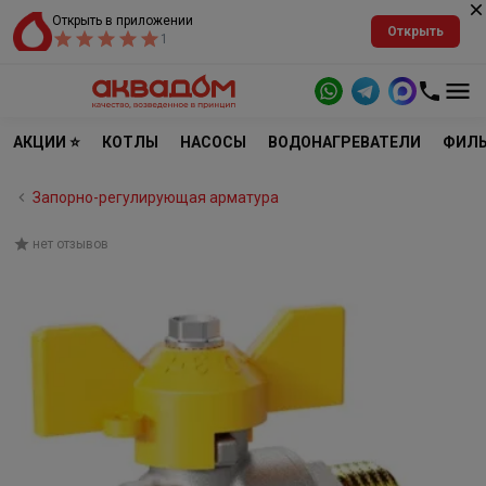
Открыть в приложении
Открыть
1
АКЦИИ ⭐
КОТЛЫ
НАСОСЫ
ВОДОНАГРЕВАТЕЛИ
ФИЛЬ
Запорно-регулирующая арматура
нет отзывов