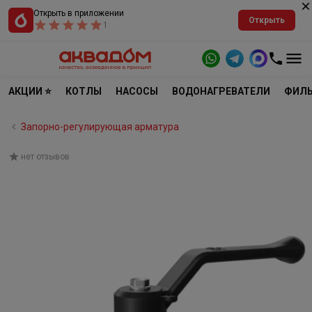
Открыть в приложении
Открыть
1
АКЦИИ ⭐
КОТЛЫ
НАСОСЫ
ВОДОНАГРЕВАТЕЛИ
ФИЛЬ
Запорно-регулирующая арматура
нет отзывов