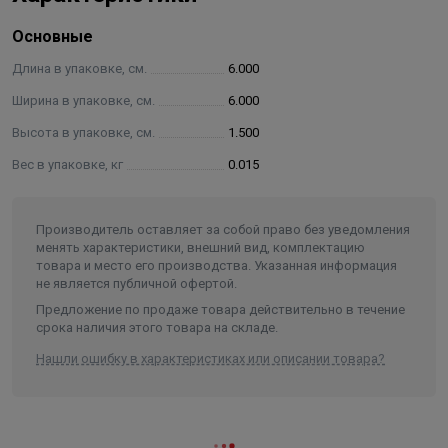
Длина
20 м
Основные
Ширина
12 см
Длина в упаковке, см.
6.000
Толщина
0,01 см
Ширина в упаковке, см.
6.000
Высота в упаковке, см.
1.500
Вес в упаковке, кг
0.015
Производитель оставляет за собой право без уведомления
менять характеристики, внешний вид, комплектацию
товара и место его производства. Указанная информация
не является публичной офертой.
Предложение по продаже товара действительно в течение
срока наличия этого товара на складе.
Нашли ошибку в характеристиках или описании товара?