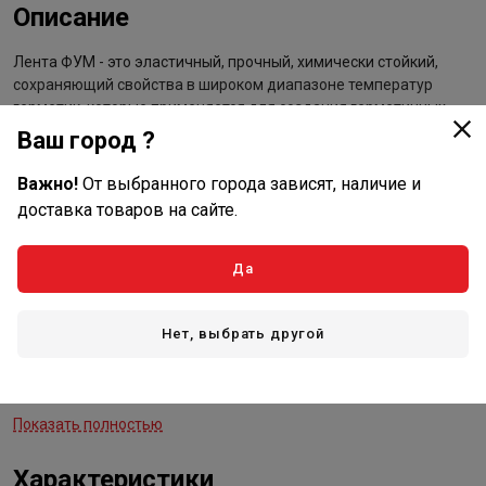
Описание
Лента ФУМ - это эластичный, прочный, химически стойкий,
сохраняющий свойства в широком диапазоне температур
герметик, которые применяется для создания герметичных
резьбовых и фланцевых соединений в сантехнических и
Ваш город ?
газопроводных соединениях. ФУМ лента выполнена из
фторопласта, материала, который характеризуется текучестью
Важно!
От выбранного города зависят, наличие и
и гидрофобностью, что позволяет заполнять собой любые
доставка товаров на сайте.
зазоры и поры в соединениях труб. Лента не изнашивается со
временем и не теряет своих свойств, а также не рвется при
растяжении.
Да
Ее монтаж прост и не требует специальных навыков. Лента
устойчива к ржавчине и маслу, обладает отличными
Нет, выбрать другой
антикоррозийными свойствами. Повышенная толщина и
плотность ленты улучшает герметизацию соединения и
уменьшает расход. Лента ФУМ не содержит смазку.
Показать полностью
Характеристики:
Характеристики