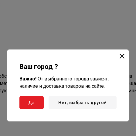
ы
Ваш город ?
бством входить в бассейн и выходить из него. Оснащена
Важно!
От выбранного города зависят,
 металла с антикоррозийным напылением. Ступени и площа
наличие и доставка товаров на сайте.
струкция удобная для перевозки. Подходит к любым назем
Да
Нет, выбрать другой