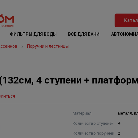
Катал
ФИЛЬТРЫ ДЛЯ ВОДЫ
ВСЁ ДЛЯ БАНИ
АВТОНОМНА
ассейнов
Поручни и лестницы
(132см, 4 ступени + платформ
елиться
Материал
металл, п
Количество ступеней
4
Количество поручней
2