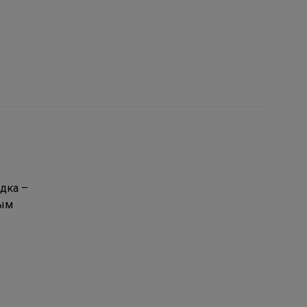
дка –
ным