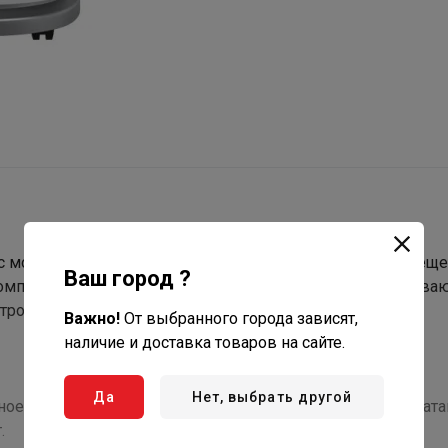
 мощностью охлаждения 3,2 кВт, рассчитанный на помеще
Ваш город ?
 компактность, удобство управления и функции, обеспечив
троэнергии.
Важно!
От выбранного города зависят,
наличие и доставка товаров на сайте.
Да
Нет, выбрать другой
ное использование электроэнергии, что снижает эксплуат
.