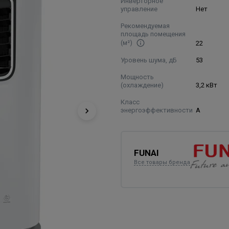
Инверторное
управление
Нет
Рекомендуемая
площадь помещения
(м²)
22
Уровень шума, дБ
53
Мощность
(охлаждение)
3,2 кВт
Класс
энергоэффективности
А
FUNAI
Все товары бренда