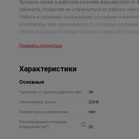
Уровень шума в рабочем режиме варьируется от 4
кабинета, позволяя не отвлекаться от работы или 
Работа в режимах охлаждения, осушения и вент
атмосферы вне зависимости от погодных условий.
Отвод конденсата осуществляется через встроенн
исключает необходимость частой ручной очистки.
Показать полностью
Преимущества
Характеристики
Управление с сенсорной панели Touch Screen обе
кнопок и сложных меню.
Основные
Четыре скорости вентилятора дают возможность 
индивидуальные предпочтения или меняющиеся у
Гарантия от производителя, мес.
36
Режим «Сон» уменьшает энергопотребление и шум 
Напряжение, Вольт
220 В
Автоматические жалюзи направляют поток воздух
Инверторное управление
Нет
эффективность охлаждения.
Функция блокировки от детей защищает от случай
Рекомендуемая площадь
помещения (м²)
22
детьми.
Таймер даёт удобство программирования работы 