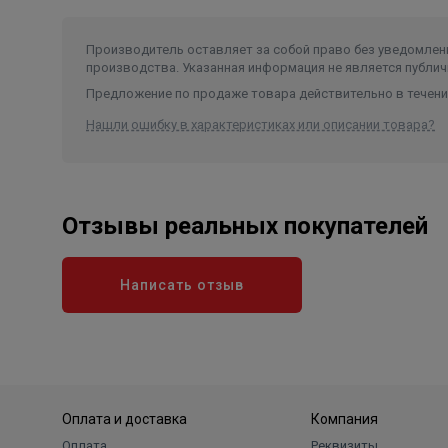
Самодиагностика позволяет своевременно выявля
быстрого реагирования.
Производитель оставляет за собой право без уведомлени
Авторестарт восстанавливает работу после сбоев э
производства. Указанная информация не является публич
необходимость повторной настройки устройства.
Предложение по продаже товара действительно в течение
Нашли ошибку в характеристиках или описании товара?
Области применения
Комнаты и офисные помещения площадью до 22 м
Рабочие кабинеты и жилые зоны, где важны тихая
Отзывы реальных покупателей
Помещения, где необходима мобильность установ
по пространству.
Funai MAC-JS32COF03 примечателен сочетанием я
Написать отзыв
ориентированной на повседневный комфорт и удо
благоприятной температуры и влажности в помеще
особого обслуживания.
Оплата и доставка
Компания
Оплата
Реквизиты