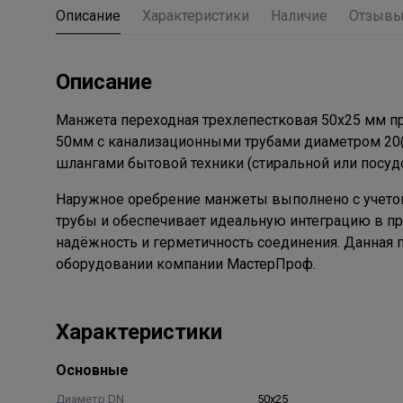
Описание
Характеристики
Наличие
Отзыв
Описание
Манжета переходная трехлепестковая 50х25 мм п
50мм с канализационными трубами диаметром 20(
шлангами бытовой техники (стиральной или посу
Наружное оребрение манжеты выполнено с учетом
трубы и обеспечивает идеальную интеграцию в п
надёжность и герметичность соединения. Данная
оборудовании компании МастерПроф.
Характеристики
Основные
Диаметр DN
50х25