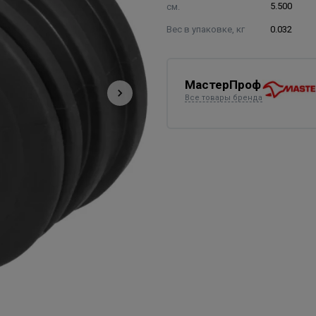
см.
5.500
Вес в упаковке, кг
0.032
МастерПроф
Все товары бренда