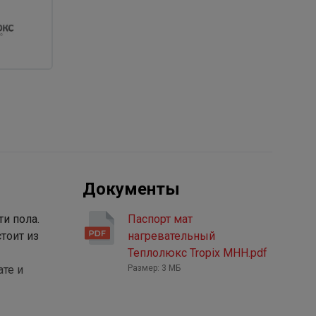
Документы
и пола.
Паспорт мат
тоит из
нагревательный
Теплолюкс Tropix МНН.pdf
те и
Размер: 3 МБ