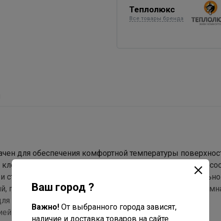
Теплолюкс
Все товары бренда
ы
ачен для обеспечения комфортной температуры поверхност
 клей или цементно-песчаную смесь. Система обогрева сос
 стеклосетки, на которую он закреплен. Маты оптимально
Ваш город ?
й, позволяя избежать образования плесени в ванной комна
ля обогрева стен и создания системы скрытого
Важно!
От выбранного города зависят,
ией 50 лет от российского производителя.
наличие и доставка товаров на сайте.