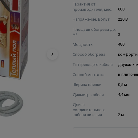
Гарантия от
производителя, мес.
600
Напряжение, Вольт
220 В
Площадь обогрева до,
м²
3
Мощность
480
Способ обогрева
комфортн
Тип греющего кабеля
двужильн
Способ монтажа
в плиточн
Ширина пленки
0,5 м
Диаметр кабеля
4,4 мм
Длина
соединительного
кабеля питания
2 м