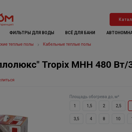
Катал
ФИЛЬТРЫ ДЛЯ ВОДЫ
ВСЁ ДЛЯ БАНИ
АВТОНОМНА
кие теплые полы
Кабельные теплые полы
лолюкс" Tropix МНН 480 Вт/3
елиться
Площадь обогрева до, м²
1
1,5
2
2,5
3,5
4
8
10