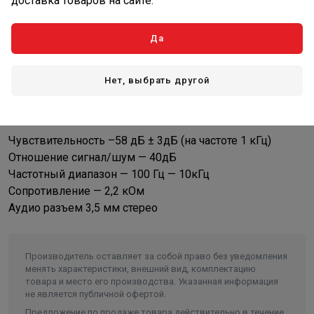
доставка товаров на сайте.
Да
Описание
Дополнительный микрофон для устройств ZONT.
Нет, выбрать другой
Характеристики:
Чувствительность –58 дБ ± 3дБ (на частоте 1 кГц)
Отношение сигнал/шум — 40дБ
Частотный диапазон — 100 Гц — 10кГц
Сопротивление — 2,2 кОм
Аудио разъем 3,5 мм стерео
Производитель оставляет за собой право без уведомления
менять характеристики, внешний вид, комплектацию
товара и место его производства. Указанная информация
не является публичной офертой.
Предложение по продаже товара действительно в течение