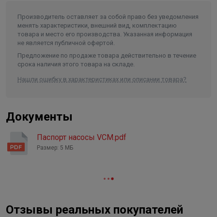
Температура окружающей среды
0 .. 50 °C
Производитель оставляет за собой право без уведомления
Присоединение
1 1/2"
менять характеристики, внешний вид, комплектацию
товара и место его производства. Указанная информация
Материал рабочего колеса
нержавеющая сталь
не является публичной офертой.
Материал уплотнения
Carbon/SiC+FKM
Предложение по продаже товара действительно в течение
срока наличия этого товара на складе.
Класс защиты
IP55
Нашли ошибку в характеристиках или описании товара?
Документы
Паспорт насосы VCM.pdf
Размер: 5 МБ
Отзывы реальных покупателей