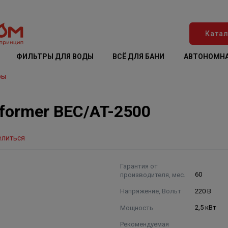
Катал
ФИЛЬТРЫ ДЛЯ ВОДЫ
ВСЁ ДЛЯ БАНИ
АВТОНОМНА
ры
sformer BEC/AT-2500
елиться
Гарантия от
производителя, мес.
60
Напряжение, Вольт
220 В
Мощность
2,5 кВт
Рекомендуемая