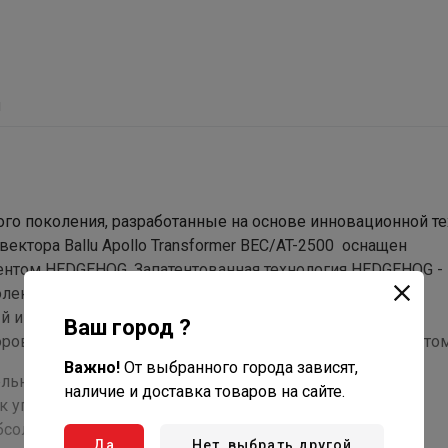
ы
ого поколения, разработанные на основе инновационной т
тора Ballu Apollo Transformer BEC/AT-2500 оснащен
ом HEDGEHOG. Запатентованная технология HEDGEHOG - 
ления на 20% компактнее и эффективнее стандартных
й и эффективно обогревать помещение.
Ваш город ?
ров Apollo Transformer System подтверждена сертификато
Важно!
От выбранного города зависят,
льно выбрать один из трех блоков управления и при
наличие и доставка товаров на сайте.
 управления и шасси - опция, приобретается отдельно).
бсолютная экономия в одном приборе.
Да
Нет, выбрать другой