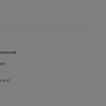
ехнологии
это
м МЧС.