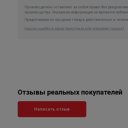
области дизайна A’ Design Award – 2020-2021;
Производитель оставляет за собой право без уведомлени
производства. Указанная информация не является публич
Гарантия 5 лет.
Предложение по продаже товара действительно в течение
Нашли ошибку в характеристиках или описании товара?
Отзывы реальных покупателей
Написать отзыв