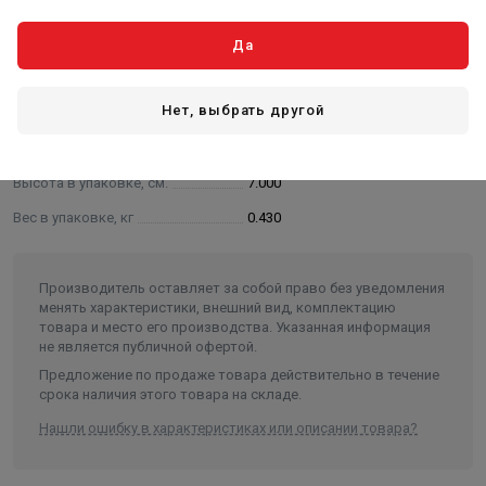
Характеристики
Да
Основные
Нет, выбрать другой
Длина в упаковке, см.
19.000
Ширина в упаковке, см.
19.000
Высота в упаковке, см.
7.000
Вес в упаковке, кг
0.430
Производитель оставляет за собой право без уведомления
менять характеристики, внешний вид, комплектацию
товара и место его производства. Указанная информация
не является публичной офертой.
Предложение по продаже товара действительно в течение
срока наличия этого товара на складе.
Нашли ошибку в характеристиках или описании товара?