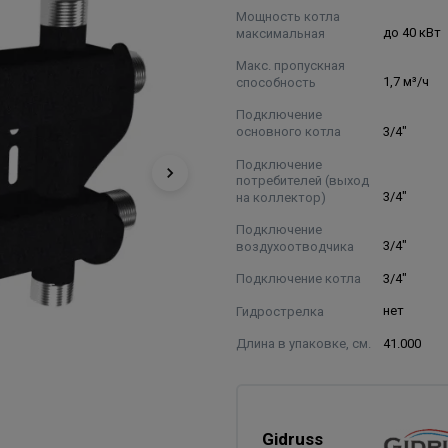
Мощность котла
максимальная
до 40 кВт
Макс. пропускная
способность
1,7 м³/ч
Подключение
основного котла
3/4"
Подключение
потребителей (выход
на коллектор)
3/4"
Подключение
воздухоотводчика
3/4"
Подключение котла
3/4"
Гидрострелка
нет
Длина в упаковке, см.
41.000
Gidruss