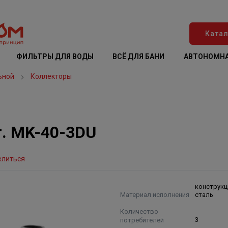
Катал
ФИЛЬТРЫ ДЛЯ ВОДЫ
ВСЁ ДЛЯ БАНИ
АВТОНОМНА
ьной
Коллекторы
. MK-40-3DU
елиться
конструкц
Материал исполнения
сталь
Количество
потребителей
3