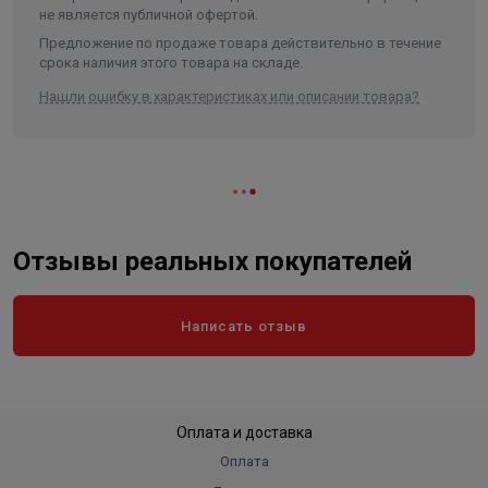
не является публичной офертой.
Ширина в упаковке, см.
40.500
Предложение по продаже товара действительно в течение
Высота в упаковке, см.
82.000
срока наличия этого товара на складе.
Вес в упаковке, кг
19.400
Нашли ошибку в характеристиках или описании товара?
Высота
820
Длина
390
Ширина
405
Объем
0.129519
Отзывы реальных покупателей
Написать отзыв
Оплата и доставка
Оплата