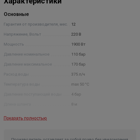
Характеристики
Основные
Гарантия от производителя, мес.
12
Напряжение, Вольт
220 В
Мощность
1900 Вт
Давление номинальное
110 бар
Давление максимальное
170 бар
Расход воды
375 л/ч
Температура воды
max 50 °С
Давление поступающей воды
4 бар
Длина шланга
8 м
Материал помпы
алюминий
Показать полностью
Тип пеногенератора
бытовой
Возможность забора воды из
ёмкости
да
Производитель оставляет за собой право без уведомления