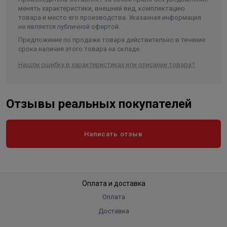
менять характеристики, внешний вид, комплектацию
Длина в упаковке, см.
38.000
товара и место его производства. Указанная информация
не является публичной офертой.
Ширина в упаковке, см.
32.500
Предложение по продаже товара действительно в течение
Высота в упаковке, см.
73.000
срока наличия этого товара на складе.
Вес в упаковке, кг
11.050
Нашли ошибку в характеристиках или описании товара?
Высота
730
Длина
380
Отзывы реальных покупателей
Ширина
325
Объем
0.090155
Написать отзыв
Оплата и доставка
Оплата
Доставка