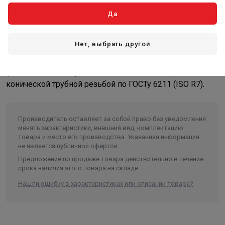
Описание
Да
Латунная никелированная муфта для перехода с одного
Нет, выбрать другой
диаметра трубы на другой. Резьба – внутренняя/
внутренняя, цилиндрическая трубная по ГОСТу 6357
(ISO 228, EN 10226), совместима также с наружной
конической трубной резьбой по ГОСТу 6211 (ISO R7).
Производитель оставляет за собой право без уведомления
менять характеристики, внешний вид, комплектацию
товара и место его производства. Указанная информация
не является публичной офертой.
Предложение по продаже товара действительно в течение
срока наличия этого товара на складе.
Нашли ошибку в характеристиках или описании товара?