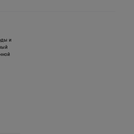
оды и
ный
онной