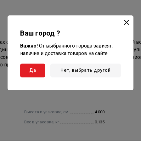
ы
Ваш город ?
х садового, огородного полива, при подаче технической в
Важно!
От выбранного города зависят,
диняет два гибких шланговых окончания, удлиняя совокуп
наличие и доставка товаров на сайте.
 соединение шлангов.
Латунный корпус, наряду с коррози
ю прочность.
Да
Нет, выбрать другой
Высота в упаковке, см.
4.000
Вес в упаковке, кг
0.135